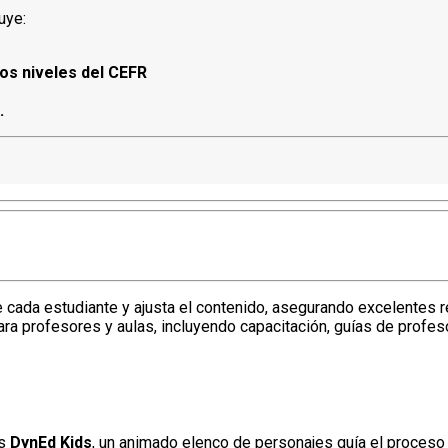
uye:
os niveles del CEFR
.
cada estudiante y ajusta el contenido, asegurando excelentes r
a profesores y aulas, incluyendo capacitación, guías de profesor
os
DynEd Kids
, un animado elenco de personajes guía el proceso 